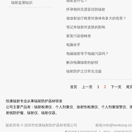
辐射是什么？
辐射监测知识
怀孕期间无需盲目防辐射
做放射诊疗检查对身体有多大的危害？
笔记本辐射对皮肤的影响
家装污染致畸形
电脑杀手
电磁辐射等于电磁污染吗？
解决电脑辐射的妙招
辐射防护之日常生活篇
首页
上一页
1
2
下一页
尾
恒康辐射专业从事辐射防护器材研发
公司主要产品有：辐射检测仪、个人剂量仪、放射性检测仪、个人剂量报警仪、测
射线防护服、辐射仪、辐射仪器。
版权所有 © 深圳市恒康辐射防护器材有限公司
邮箱:
info@henkung.c