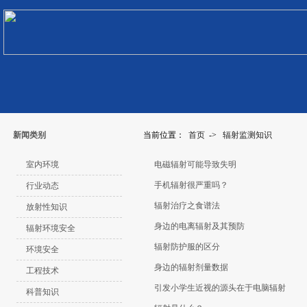
新闻类别
当前位置：
首页
->
辐射监测知识
室内环境
电磁辐射可能导致失明
手机辐射很严重吗？
行业动态
辐射治疗之食谱法
放射性知识
身边的电离辐射及其预防
辐射环境安全
辐射防护服的区分
环境安全
身边的辐射剂量数据
工程技术
引发小学生近视的源头在于电脑辐射
科普知识