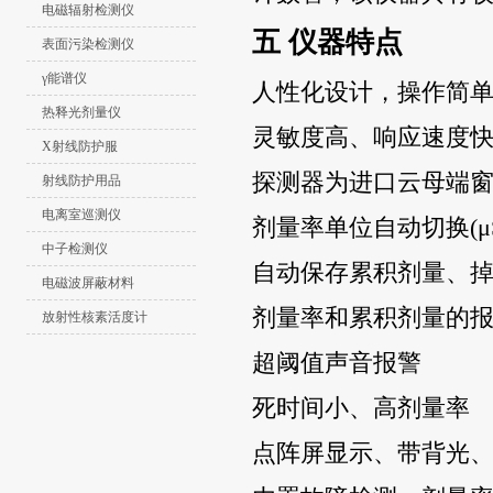
电磁辐射检测仪
五
仪器特点
表面污染检测仪
γ能谱仪
人性化设计，操作简
热释光剂量仪
灵敏度高、响应速度
X射线防护服
探测器为进口云母端
射线防护用品
电离室巡测仪
剂量率单位自动切换
(
中子检测仪
自动保存累积剂量、
电磁波屏蔽材料
剂量率和累积剂量的
放射性核素活度计
超阈值声音报警
死时间小、高剂量率
点阵屏显示、带背光