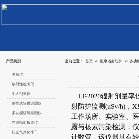
产品类别
当前位置：
首页
->
恒康辐射防护
-> 多
测氡仪
放射性检测仪
个人剂量仪
LT-2020辐射剂量率
便携式辐射巡测仪
射防护监测
(uSv/h)
，
X
多功能辐射检测仪
工作场所、实验室、
在线辐射报警仪
露与核素污染检测；
核空气净化小车
计数管，该仪器具有