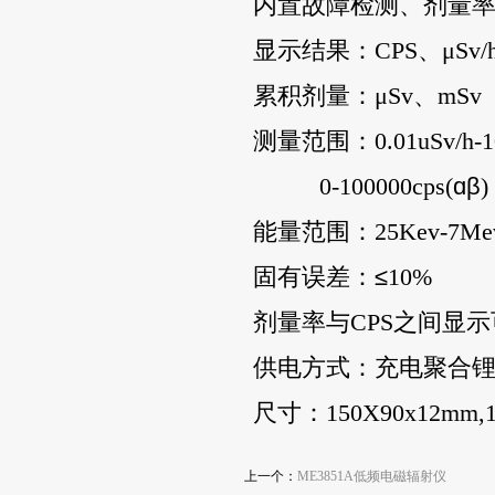
内置故障检测、剂量
显示结果：
CPS、μSv/
累积剂量：
μSv、mSv
测量范围：
0.01uSv/h
0-100000cps(
ɑβ
)
能量范围：
25Kev-7Me
固有误差：
≤
10%
剂量率与
CPS之间显
供电方式：充电聚合
尺寸：
150X90x12mm,1
上一个：
ME3851A低频电磁辐射仪