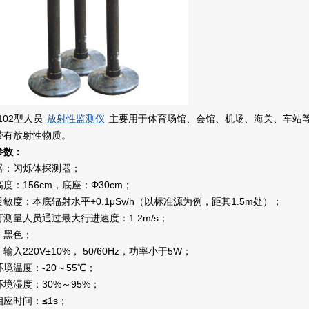
-102型人员
放射性监测仪
主要用于体育场馆、会馆、机场、海关、车站
带有放射性物质。
参数：
器：闪烁体探测器；
度：156cm，底座：Φ30cm；
敏度：本底辐射水平+0.1μSv/h（以标准源为例，距其1.5m处）；
测量人员通过最大行进速度：1.2m/s；
：黑色；
输入220V±10%， 50/60Hz，功率小于5W；
境温度：-20～55℃；
境湿度：30%～95%；
应时间：≤1s；