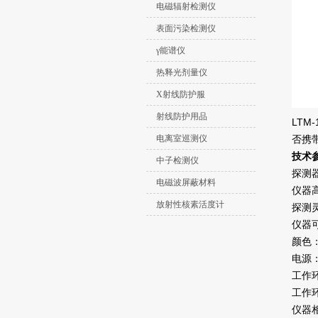
电磁辐射检测仪
表面污染检测仪
γ能谱仪
热释光剂量仪
X射线防护服
射线防护用品
LTM
电离室巡测仪
否携
技术
中子检测仪
探测
电磁波屏蔽材料
仪器高
放射性核素活度计
探测灵
仪器可
颜色
电源：
工作环
工作环
仪器相