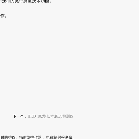
个独特的宽带测量技术功能。
操作。
下一个：
HKD-102型低本底α/β检测仪
射防护仪、辐射防护仪器 、电磁辐射检测仪、