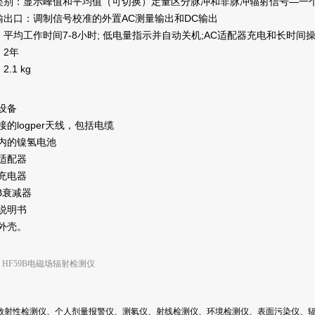
类别：显示峰值和平均值（可切换）定量区分脉冲和非脉冲辐射信号—一
输出口：调制信号校准的外置AC测量输出和DC输出
：平均工作时间7-8小时; 低电量指示并自动关机;AC适配器充电和长时间
：2年
.1 kg
设备
接的logper天线，包括电缆
表内的镍氢电池
源适配器
池充电器
DB衰减器
细说明书
料外壳。
：
HF59B电磁场辐射检测仪
放射性检测仪、个人剂量报警仪、测氡仪、射线检测仪、环境检测仪、表面污染仪、辐