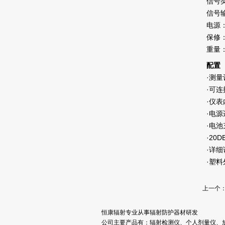
信号
信号
电源
保修
重量：2
配置
·测量
·可连
·仪
·电
·电
·20
·详
·塑
上一个
恒康辐射专业从事辐射防护器材研发
公司主要产品有：辐射检测仪、个人剂量仪、