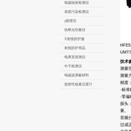
电磁辐射检测仪
表面污染检测仪
γ能谱仪
热释光剂量仪
X射线防护服
HF
射线防护用品
UMT
电离室巡测仪
技术
中子检测仪
测量范
电磁波屏蔽材料
测量方位
精度
放射性核素活度计
·标准
·零偏移
探头
量。
音频分
过成