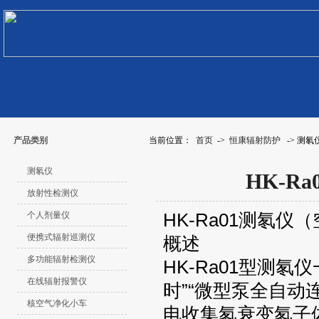
产品类别
当前位置：
首页
->
恒康辐射防护
-> 测氡
测氡仪
HK-R
放射性检测仪
HK-Ra01测氡
个人剂量仪
便携式辐射巡测仪
概述
多功能辐射检测仪
HK-Ra01型测
在线辐射报警仪
时”“微型泵全自动
核空气净化小车
电收集氡衰变氡子体R