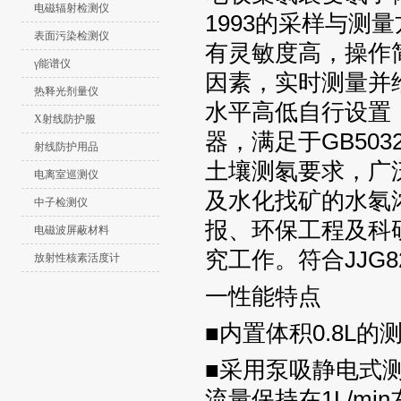
电磁辐射检测仪
1993的采样与
表面污染检测仪
有灵敏度高，操作
γ能谱仪
因素，实时测量并给
热释光剂量仪
水平高低自行设置
X射线防护服
器，满足于GB50
射线防护用品
土壤测氡要求，广
电离室巡测仪
及水化找矿的水氡
中子检测仪
报、环保工程及科
电磁波屏蔽材料
究工作。符合JJG8
放射性核素活度计
一性能特点
■内置体积0.8L的
■采用泵吸静电式
流量保持在1L/mi