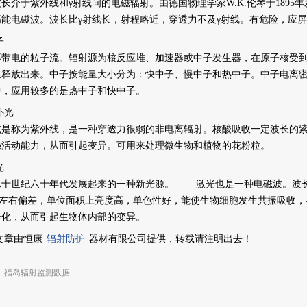
于紫外线和γ射线间的电磁辐射。由德国物理学家W.K.伦琴于1895
高能电磁波。波长比γ射线长，射程略近，穿透力不及γ射线。有危险，应
子
电的粒子流。辐射源为核反应堆、加速器或中子发生器，在原子核受到
里释放出来。中子按能量大小分为：快中子、慢中子和热中子。中子电离密
中，应用较多的是热中子和快中子。
外光
称为紫外线，是一种穿透力很弱的非电离辐射。核酸吸收一定波长的紫
强活动能力，从而引起变异。可用来处理微生物和植物的花粉粒。
光
世纪六十年代发展起来的一种新光源。 激光也是一种电磁波。波长
.1°左右偏差，单位面积上亮度高，单色性好，能使生物细胞发生共振吸收
子化，从而引起生物体内部的变异。
文章由恒康
辐射防护
器材有限公司提供，转载请注明出去！
：
福岛辐射监测数据