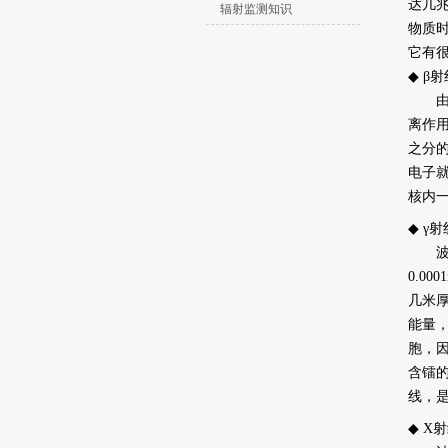
达几
辐射监测知识
物质
它有
◆ β射
由放
离作用
之分
电子就
核内
◆ γ
波长短
0.0
几米
能量
胞，因
含镭
线，
◆ X