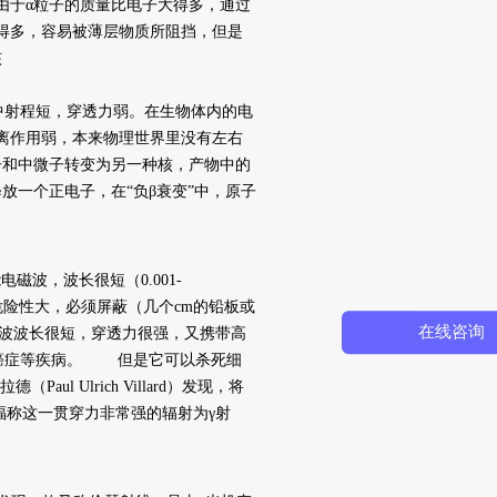
由于α粒子的质量比电子大得多，通过
得多，容易被薄层物质所阻挡，但是
核
中射程短，穿透力弱。在生物体内的电
，电离作用弱，本来物理世界里没有左右
子和中微子转变为另一种核，产物中的
放一个正电子，在“负β衰变”中，原子
磁波，波长很短（0.001-
危险性大，必须屏蔽（几个cm的铅板或
在线咨询
波波长很短，穿透力很强，又携带高
、癌症等疾病。 但是它可以杀死细
l Ulrich Villard）发现，将
福称这一贯穿力非常强的辐射为γ射