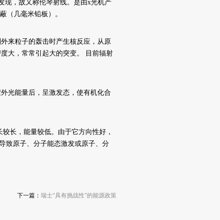
年发现，故又称伦琴射线。是由x光机产
屏蔽（几毫米铅板）。
外来粒子的轰击时产生核反应，从原
度大，常常引起大的突变。 目前辐射
外光能量后，呈激发态，使有机化合
较长，能量较低。由于它方向性好，
，导致原子、分子能态激发或原子、分
下一篇：
瑞士“具有挑战性”的能源政策