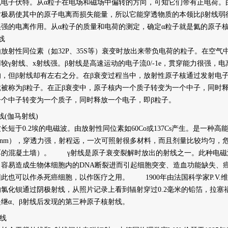
兆电子伏特。从α粒子在电场和磁场中偏转的方向，可知它们带有正电荷。
时极易使其中的原子电离而损失能量，所以它能穿透物质的本领比β射线弱
很强的电离作用。从α粒子的质量和电荷的测定，确定α粒子就是氦的原子
线
射性同位素（如32P、35S等）衰变时放出来带负电荷的粒子。在空气
较γ射线、x射线强。β射线是高速运动的电子流0/-1e，贯穿能力很强
的，但β射线却有左右之分。在β衰变过程当中，放射性原子核通过发射电
被称为β粒子。在正β衰变中，原子核内一个质子转变为一个中子，同时释
一个中子转变为一个质子，同时释放一个电子，即β粒子。
射线(伽马射线)
于0.2埃的电磁波。由放射性同位素如60Co或137Cs产生。是一种高能电
001nm），穿透力强，射程远，一次可照射很多材料，而且剂量比较均匀，
厚的混凝土墙）。 γ射线是原子衰变裂解时放出的射线之一。此种电磁
，容易造成生物体细胞内的DNA断裂进而引起细胞突变、造血功能缺失
此也可以作杀死癌细胞，以作医疗之用。 1900年由法国科学家P.V.维拉德（Pau
的氯化钡通过阴极射线，从照片记录上看到辐射穿过0.2毫米的铅箔，拉塞
是继α、β射线后发现的第三种原子核射线。
射线