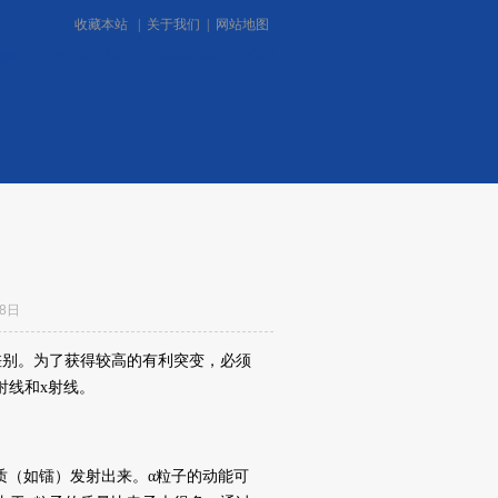
收藏本站
|
关于我们
|
网站地图
0755-29971599/29971799
咨询：
28日
别。为了获得较高的有利突变，必须
射线和x射线。
质（如镭）发射出来。α粒子的动能可