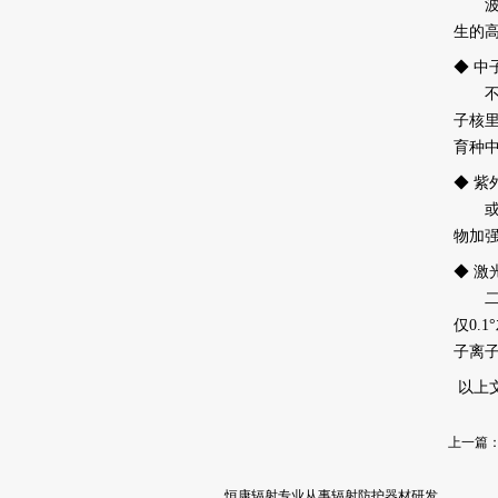
波长介
生的
◆ 中
不带
子核
育种
◆ 紫
或是
物加
◆ 激
二十
仅0
子离
以上
上一篇
恒康辐射专业从事辐射防护器材研发