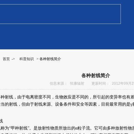
：
首页
->
科普知识
> 各种射线简介
各种射线简介
信息来源：
恒康辐射
更新时间：
2012年09月
射线，由于电离密度不同，生物效应是不同的，所引起的变异率也有差
适当的射线，但由于射线来源、设备条件和安全等因素，目前最常用的是γ
线
为“甲种射线”。是放射性物质所放出的α粒子流。它可由多种放射性物