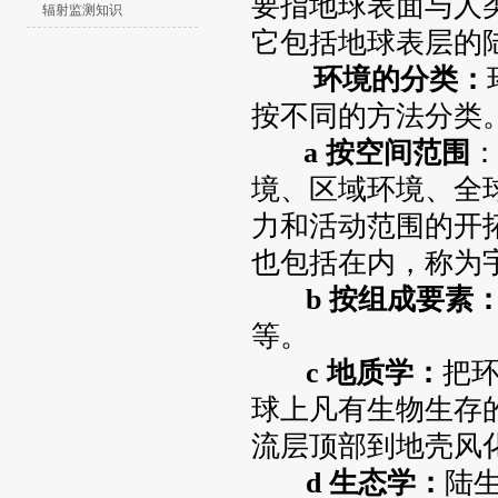
要指地球表面与人
辐射监测知识
它包括地球表层的
环境的分类：
按不同的方法分类
a
按空间范围
境、区域环境、全
力和活动范围的开
也包括在内，称为
b
按组成要素
等。
c
地质学：
把
球上凡有生物生存
流层顶部到地壳风
d
生态学：
陆